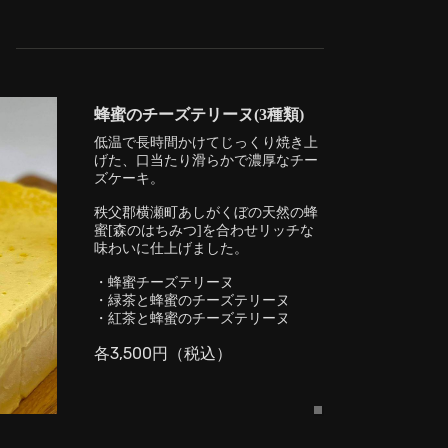
品
蜂蜜のチーズテリーヌ(3種類)
低温で長時間かけてじっくり焼き上
げた、口当たり滑らかで濃厚なチー
ズケーキ。
秩父郡横瀬町あしがくぼの天然の蜂
蜜[森のはちみつ]を合わせリッチな
味わいに仕上げました。
・蜂蜜チーズテリーヌ
・緑茶と蜂蜜のチーズテリーヌ
・紅茶と蜂蜜のチーズテリーヌ
各3,500円（税込）