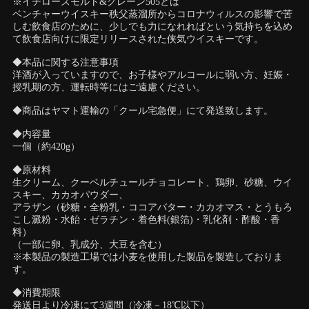
※イチローズモルト&グレーン505とは
ベンチャーウイスキー秩父蒸溜所からコロナウィルスの影響で苦
しむ飲食店のために、少しでも力になれればという気持ちを込め
て飲食店向けに限定リリースされた侠気ウイスキーです。
◆本品に関する注意事項
洋酒が入っていますので、お子様やアルコールに弱い方、妊娠・
授乳期の方、運転時等にはご遠慮ください。
◆商品はヤマト運輸の「クール宅急便」にて発送致します。
◆内容量
一個（約420g）
◆原材料
生クリーム、クーベルチュールチョコレート、鶏卵、砂糖、ウイ
スキー、カカオパウダー、
アラザン（砂糖・全粉乳・ココアバター・カカオマス・とうもろ
こし澱粉・水飴・ゼラチン・着色料(銀箔)・乳化剤・酢酸・香
料）
（一部に卵、乳成分、大豆を含む）
※本製品の製造工場では小麦を使用した製品を製造しておりま
す。
◆消費期限
発送日より冷凍にて3週間（冷凍－18℃以下）